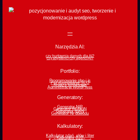
Narzędzia AI:
czy hurtownia danych dla AI?
czy asystenci czy agenci AI?
Portfolio:
Programowanie php i js
Pozycjonowanie SEO
Analiza biznesowa
Administracja WordPress
Generatory:
Generator NIP
Generator REGON
Generator IBAN
Generator Nr dowodu
Kalkulatory:
Kalkulator zdań, słów i liter
Kalkulator B2B
Kalkulator wynagrodzeń