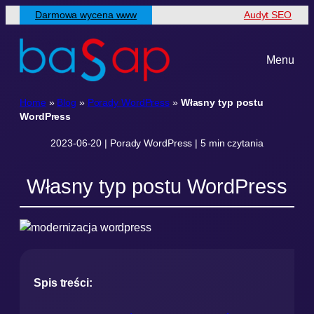
Przejdź
Darmowa wycena www
Audyt SEO
do
treści
Menu
Home
»
Blog
»
Porady WordPress
»
Własny typ postu
WordPress
2023-06-20 | Porady WordPress | 5 min czytania
Własny typ postu WordPress
Spis treści: