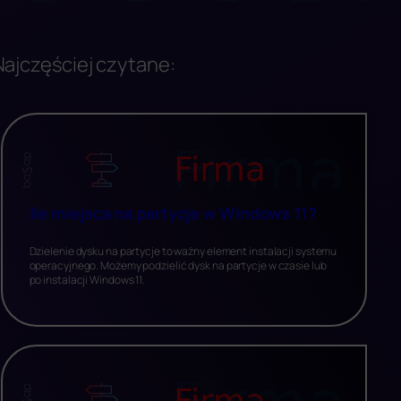
Najczęściej czytane:
Ile miejsca na partycje w Windows 11?
Dzielenie dysku na partycje to ważny element instalacji systemu
operacyjnego. Możemy podzielić dysk na partycje w czasie lub
po instalacji Windows 11.