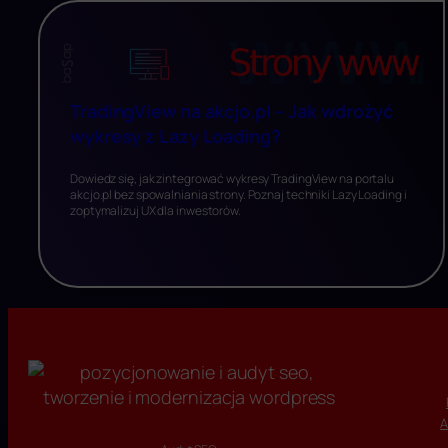
TradingView na akcjo.pl – Jak wdrożyć
wykresy z Lazy Loading?
Dowiedz się, jak zintegrować wykresy TradingView na portalu
akcjo.pl bez spowalniania strony. Poznaj techniki Lazy Loading i
zoptymalizuj UX dla inwestorów.
A