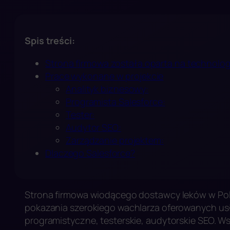
Spis treści:
Strona firmowa została oparta na technolog
Prace wykonane w projekcie
Analityk biznesowy:
Programista Salesforce:
Tester:
Audytor SEO:
Zarządzanie projektem:
Dlaczego Salesforce?
Strona firmowa wiodącego dostawcy leków w Pol
pokazania szerokiego wachlarza oferowanych usł
programistyczne, testerskie, audytorskie SEO. W