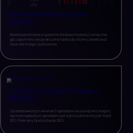
Resetowanie hasła w systemie
Windows
Resetowanie hasła w systemie Windows może być konieczne,
gdy zapomnimy swoje aktualne hasło lub chcemy zresetować
hasło dla innego użytkownika.
3 sposoby na usunięcie /category z
WordPress
Z przedstawionych we wisie 3 sposobów na usunięcie /category
wg mnie najlepszym sposobem jest wykorzystanie wtyczki Yoast
SEO. Polecamy tą wtyczkę do SEO.