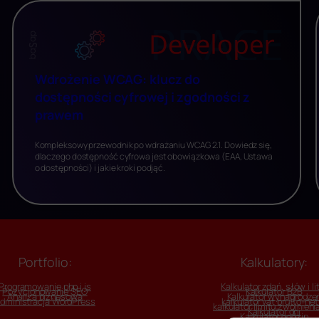
Wdrożenie WCAG: klucz do
dostępności cyfrowej i zgodności z
prawem
Kompleksowy przewodnik po wdrażaniu WCAG 2.1. Dowiedz się,
dlaczego dostępność cyfrowa jest obowiązkowa (EAA, Ustawa
o dostępności) i jakie kroki podjąć.
Portfolio:
Kalkulatory:
Programowanie php i js
Kalkulator zdań, słów i li
Pozycjonowanie SEO
Kalkulator B2B
Analiza biznesowa
Kalkulator wynagrodze
dministracja WordPress
kalkulator vat brutto-net
kalkulator limitu zwolnieni
Kalkulator dni
Kalkulator godzin