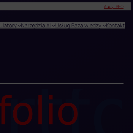
Audyt SEO
ulatory
Narzędzia AI
Usługi
Baza wiedzy
Kontakt