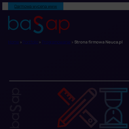
Przejdź
Darmowa wycena www
do
treści
Home
»
Portfolio
»
Programowanie
»
Strona firmowa Neuca.pl