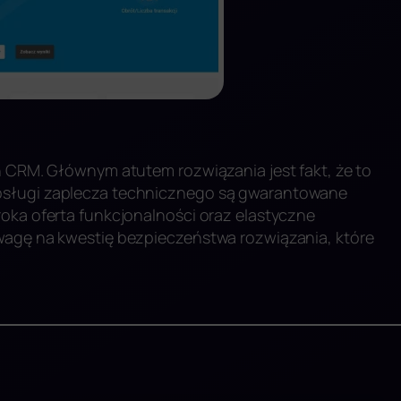
ń CRM. Głównym atutem rozwiązania jest fakt, że to
bsługi zaplecza technicznego są gwarantowane
roka oferta funkcjonalności oraz elastyczne
uwagę na kwestię bezpieczeństwa rozwiązania, które