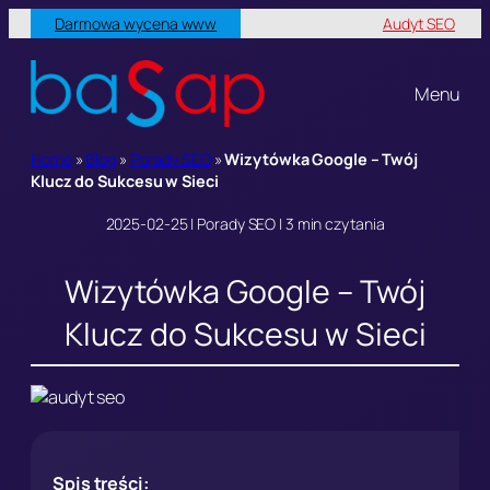
Przejdź
Darmowa wycena www
Audyt SEO
do
treści
Menu
Home
»
Blog
»
Porady SEO
»
Wizytówka Google – Twój
Klucz do Sukcesu w Sieci
2025-02-25 | Porady SEO | 3 min czytania
Wizytówka Google – Twój
Klucz do Sukcesu w Sieci
Spis treści: