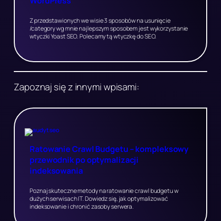
WordPress
Z przedstawionych we wisie 3 sposobów na usunięcie
/category wg mnie najlepszym sposobem jest wykorzystanie
wtyczki Yoast SEO. Polecamy tą wtyczkę do SEO.
Zapoznaj się z innymi wpisami:
Ratowanie Crawl Budgetu – kompleksowy
przewodnik po optymalizacji
indeksowania
Poznaj skuteczne metody na ratowanie crawl budgetu w
dużych serwisach IT. Dowiedz się, jak optymalizować
indeksowanie i chronić zasoby serwera.