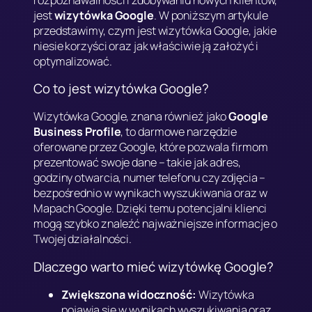
jest
wizytówka Google
. W poniższym artykule
przedstawimy, czym jest wizytówka Google, jakie
niesie korzyści oraz jak właściwie ją założyć i
optymalizować.
Co to jest wizytówka Google?
Wizytówka Google, znana również jako
Google
Business Profile
, to darmowe narzędzie
oferowane przez Google, które pozwala firmom
prezentować swoje dane – takie jak adres,
godziny otwarcia, numer telefonu czy zdjęcia –
bezpośrednio w wynikach wyszukiwania oraz w
Mapach Google. Dzięki temu potencjalni klienci
mogą szybko znaleźć najważniejsze informacje o
Twojej działalności.
Dlaczego warto mieć wizytówkę Google?
Zwiększona widoczność:
Wizytówka
pojawia się w wynikach wyszukiwania oraz