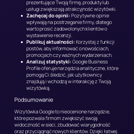
prezentujące Twoją firmę, produkty lub
usługi zwiększają atrakcyjność wizytówki.
Zachęcaj do opinii:
Pozytywne opinie
wpływają na postrzeganie firmy, dlatego
warto prosić zadowolonych klientów o
wystawienie recenzji.
Publikuj aktualności:
Korzystaj z funkcji
postów, aby informować o nowościach,
promocjach czy ważnych wydarzeniach.
Analizuj statystyki:
Google Business
Profile oferuje narzędzia analityczne, które
pomogą Ci śledzić, jak użytkownicy
znajdują i wchodzą w interakcję z Twoją
wizytówką.
Podsumowanie
Wizytówka Google to nieocenione narzędzie,
które pozwala firmom zwiększyć swoją
widoczność w sieci, zbudować wiarygodność
oraz przyciągnąć nowych klientów. Dzięki łatwej