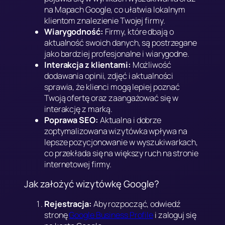
na Mapach Google, co ułatwia lokalnym
klientom znalezienie Twojej firmy.
Wiarygodność:
Firmy, które dbają o
aktualność swoich danych, są postrzegane
jako bardziej profesjonalne i wiarygodne.
Interakcja z klientami:
Możliwość
dodawania opinii, zdjęć i aktualności
sprawia, że klienci mogą lepiej poznać
Twoją ofertę oraz zaangażować się w
interakcję z marką.
Poprawa SEO:
Aktualna i dobrze
zoptymalizowana wizytówka wpływa na
lepsze pozycjonowanie w wyszukiwarkach,
co przekłada się na większy ruch na stronie
internetowej firmy.
Jak założyć wizytówkę Google?
Rejestracja:
Aby rozpocząć, odwiedź
stronę
Google Business Profile
i zaloguj się