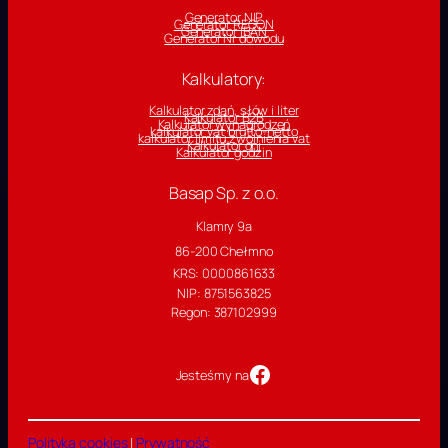
Generator NIP
Generator REGON
Generator IBAN
Generator Nr dowodu
Kalkulatory:
Kalkulator zdań, słów i liter
Kalkulator B2B
Kalkulator wynagrodzeń
kalkulator vat brutto-netto
kalkulator limitu zwolnienia vat
Kalkulator dni
Kalkulator godzin
Basap Sp. z o.o.
Klamry 9a
86-200 Chełmno
KRS: 0000861633
NIP: 8751563825
Regon: 387102999
Strona facebook
Jesteśmy na
Polityka cookies
|
Prywatność