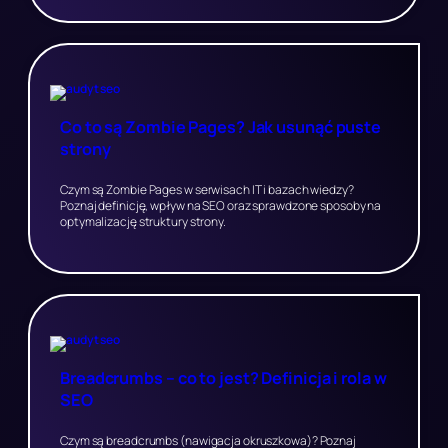
Co to są Zombie Pages? Jak usunąć puste
strony
Czym są Zombie Pages w serwisach IT i bazach wiedzy?
Poznaj definicję, wpływ na SEO oraz sprawdzone sposoby na
optymalizację struktury strony.
Breadcrumbs – co to jest? Definicja i rola w
SEO
Czym są breadcrumbs (nawigacja okruszkowa)? Poznaj