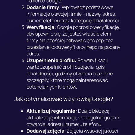
na konto Google.
Dodanie firmy:
Wprowadź podstawowe
informacje o swojej firmie – nazwę, adres,
numer telefonu oraz kategorię działalności.
Weryfikacja:
Google poprosi o weryfikację,
aby upewnić się, że jesteś właścicielem
firmy. Najczęściej odbywa się to poprzez
przesłanie kodu weryfikacyjnego na podany
adres.
Uzupełnienie profilu:
Po weryfikacji
warto uzupełnić profil o zdjęcia, opis
działalności, godziny otwarcia oraz inne
szczegóły, które mogą zainteresować
potencjalnych klientów.
Jak optymalizować wizytówkę Google?
Aktualizuj regularnie:
Dbaj o bieżącą
aktualizację informacji, szczególnie godzin
otwarcia, adresu i numeru telefonu.
Dodawaj zdjęcia:
Zdjęcia wysokiej jakości