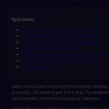
Spis treści:
Front-end – co to właściwie oznacza?
Jak działa front-end strony internetowej?
Podstawowe technologie front-endu
Kim jest front-end developer?
Front-end a back-end – jaka jest różnica?
Dlaczego front-end ma znaczenie?
Podsumowanie
Kiedy wchodzisz na stronę internetową i widzisz je
animacje – to właśnie jest front-end. To właśnie
użytkownika i komfort korzystania z serwisu.
W tym artykule wyjaśniamy, czym dokładnie jest f