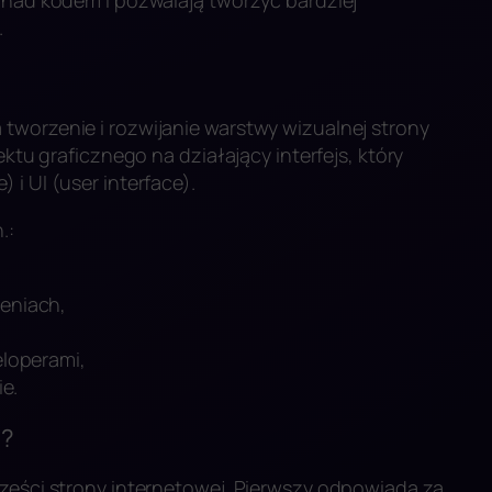
.
tworzenie i rozwijanie warstwy wizualnej strony
ektu graficznego na działający interfejs, który
i UI (user interface).
.:
eniach,
eloperami,
ie.
a?
części strony internetowej. Pierwszy odpowiada za