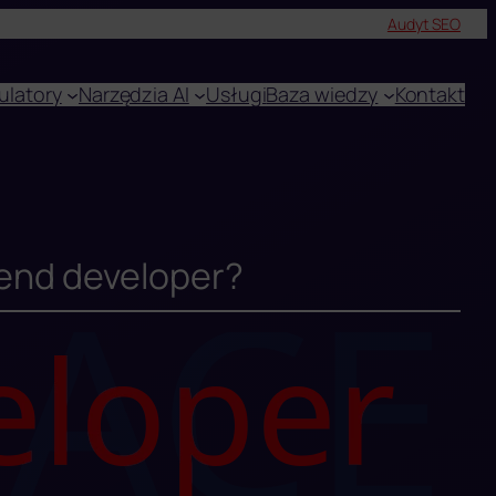
Audyt SEO
ulatory
Narzędzia AI
Usługi
Baza wiedzy
Kontakt
-end developer?