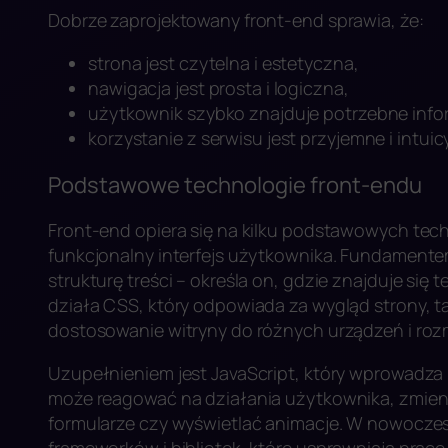
Dobrze zaprojektowany front-end sprawia, że:
strona jest czytelna i estetyczna,
nawigacja jest prosta i logiczna,
użytkownik szybko znajduje potrzebne info
korzystanie z serwisu jest przyjemne i intuic
Podstawowe technologie front-endu
Front-end opiera się na kilku podstawowych tech
funkcjonalny interfejs użytkownika. Fundamente
strukturę treści – określa on, gdzie znajduje się 
działa CSS, który odpowiada za wygląd strony, ta
dostosowanie witryny do różnych urządzeń i ro
Uzupełnieniem jest JavaScript, który wprowadza 
może reagować na działania użytkownika, zmien
formularze czy wyświetlać animacje. W nowoczes
frameworków i bibliotek, które usprawniają prac