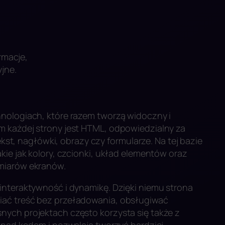
rmacje,
yjne.
nologiach, które razem tworzą widoczny i
m każdej strony jest HTML, odpowiedzialny za
tekst, nagłówki, obrazy czy formularze. Na tej bazie
kie jak kolory, czcionki, układ elementów oraz
zmiarów ekranów.
interaktywność i dynamikę. Dzięki niemu strona
iać treść bez przeładowania, obsługiwać
nych projektach często korzysta się także z
ę nad kodem i pozwalają tworzyć bardziej