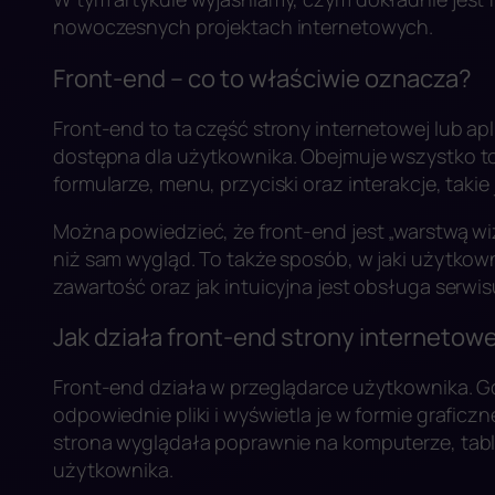
nowoczesnych projektach internetowych.
Front-end – co to właściwie oznacza?
Front-end to ta część strony internetowej lub ap
dostępna dla użytkownika. Obejmuje wszystko to, 
formularze, menu, przyciski oraz interakcje, takie 
Można powiedzieć, że front-end jest „warstwą wiz
niż sam wygląd. To także sposób, w jaki użytkowni
zawartość oraz jak intuicyjna jest obsługa serwis
Jak działa front-end strony internetow
Front-end działa w przeglądarce użytkownika. Gd
odpowiednie pliki i wyświetla je w formie graficz
strona wyglądała poprawnie na komputerze, table
użytkownika.