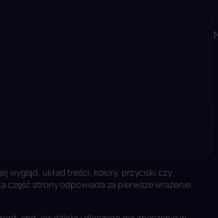
j wygląd, układ treści, kolory, przyciski czy
 ta część strony odpowiada za pierwsze wrażenie
ront-end, jak działa i dlaczego ma znaczenie w