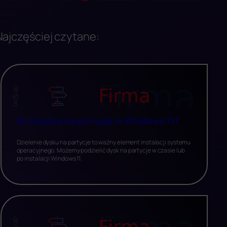
Najczęściej czytane:
Ile miejsca na partycje w Windows 11?
Dzielenie dysku na partycje to ważny element instalacji systemu
operacyjnego. Możemy podzielić dysk na partycje w czasie lub
po instalacji Windows 11.