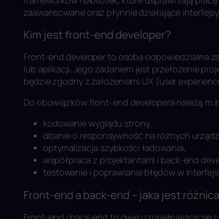
zaawansowane oraz płynnie działające interfejsy
Kim jest front-end developer?
Front-end developer to osoba odpowiedzialna za 
lub aplikacji. Jego zadaniem jest przełożenie proj
będzie zgodny z założeniami UX (user experience) 
Do obowiązków front-end developera należą m.in
kodowanie wyglądu strony,
dbanie o responsywność na różnych urządz
optymalizacja szybkości ładowania,
współpraca z projektantami i back-end dev
testowanie i poprawianie błędów w interfejs
Front-end a back-end – jaka jest różnic
Front-end i back-end to dwie uzupełniające się 