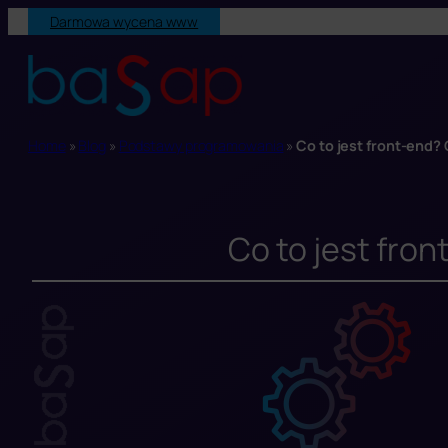
Przejdź
Darmowa wycena www
do
treści
Home
»
Blog
»
Podstawy programowania
»
Co to jest front-end?
Co to jest fro