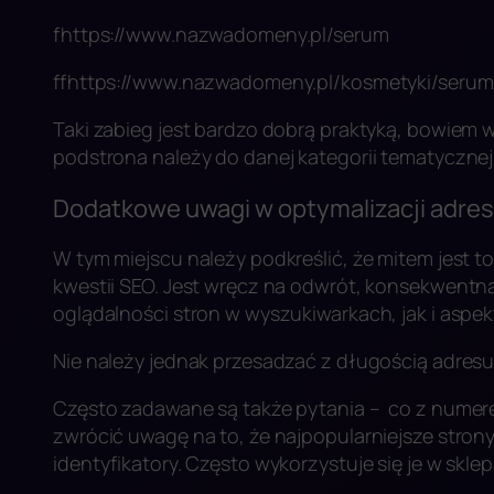
fhttps://www.nazwadomeny.pl/serum
ffhttps://www.nazwadomeny.pl/kosmetyki/serum
Taki zabieg jest bardzo dobrą praktyką, bowiem 
podstrona należy do danej kategorii tematycznej
Dodatkowe uwagi w optymalizacji adre
W tym miejscu należy podkreślić, że mitem jest t
kwestii SEO. Jest wręcz na odwrót, konsekwentn
oglądalności stron w wyszukiwarkach, jak i aspe
Nie należy jednak przesadzać z długością adresu
Często zadawane są także pytania – co z numere
zwrócić uwagę na to, że najpopularniejsze strony 
identyfikatory. Często wykorzystuje się je w skl