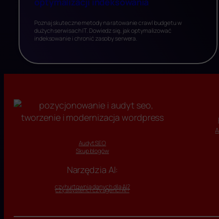
optymalizacji indeksowania
Poznaj skuteczne metody na ratowanie crawl budgetu w
dużych serwisach IT. Dowiedz się, jak optymalizować
indeksowanie i chronić zasoby serwera.
A
Audyt SEO
Skup blogów
Narzędzia AI:
czy hurtownia danych dla AI?
czy asystenci czy agenci AI?