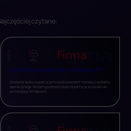
Najczęściej czytane:
Ile miejsca na partycje w Windows 11?
Dzielenie dysku na partycje to ważny element instalacji systemu
operacyjnego. Możemy podzielić dysk na partycje w czasie lub
po instalacji Windows 11.