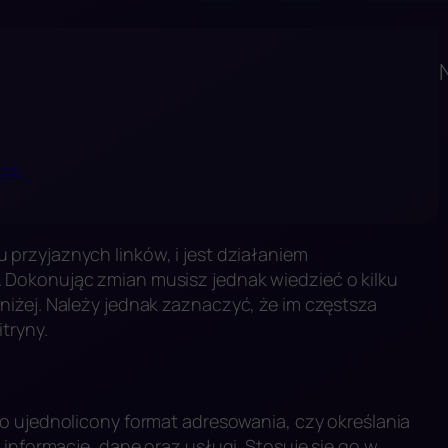
URL
 przyjaznych linków, i jest działaniem
Dokonując zmian musisz jednak wiedzieć o kilku
iżej. Należy jednak zaznaczyć, że im częstsza
itryny.
 to ujednolicony format adresowania, czy określania
 informacje, dane oraz usługi. Stosuje się go w