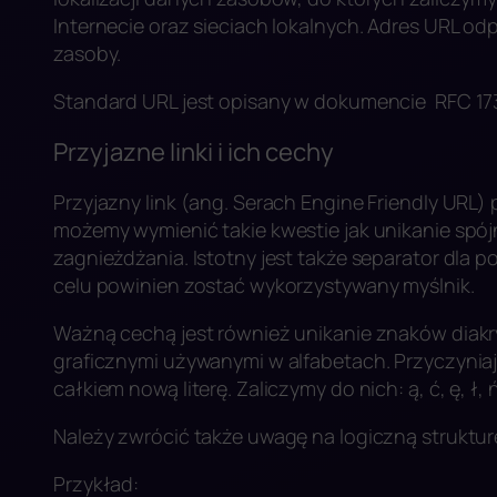
Internecie oraz sieciach lokalnych. Adres URL o
zasoby.
Standard URL jest opisany w dokumencie RFC 17
Przyjazne linki i ich cechy
Przyjazny link (ang. Serach Engine Friendly URL)
możemy wymienić takie kwestie jak unikanie spój
zagnieżdżania. Istotny jest także separator dla p
celu powinien zostać wykorzystywany myślnik.
Ważną cechą jest również unikanie znaków diakr
graficznymi używanymi w alfabetach. Przyczyniaj
całkiem nową literę. Zaliczymy do nich: ą, ć, ę, ł, ń,
Należy zwrócić także uwagę na logiczną struktur
Przykład: