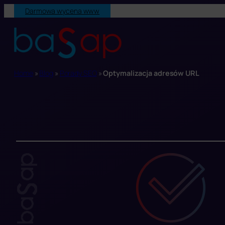
Przejdź
Darmowa wycena www
do
treści
Home
»
Blog
»
Porady SEO
»
Optymalizacja adresów URL