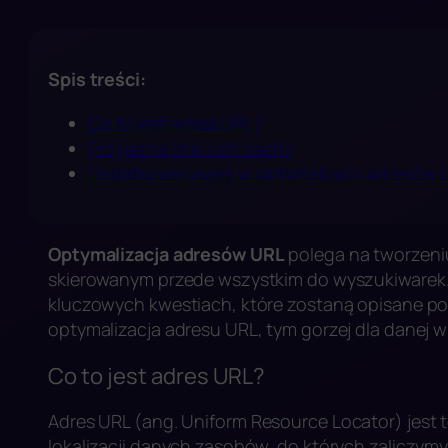
Spis treści:
Co to jest adres URL?
Przyjazne linki i ich cechy
Dodatkowe uwagi w optymalizacji adresów 
Optymalizacja adresów URL
polega na tworzeniu
skierowanym przede wszystkim do wyszukiwarek. 
kluczowych kwestiach, które zostaną opisane pon
optymalizacja adresu URL, tym gorzej dla danej w
Co to jest adres URL?
Adres URL (ang.
Uniform Resource Locator
) jest
lokalizacji danych zasobów, do których zaliczymy