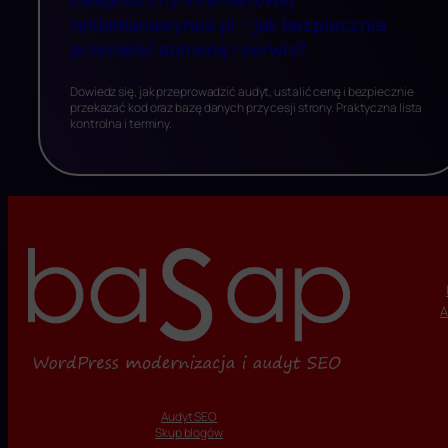
reklamanawynos.pl – jak bezpiecznie
przenieść domenę i serwis?
Dowiedz się, jak przeprowadzić audyt, ustalić cenę i bezpiecznie
przekazać kod oraz bazę danych przy cesji strony. Praktyczna lista
kontrolna i terminy.
A
Audyt SEO
Skup blogów