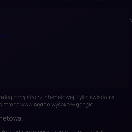
owa?
urę logiczną strony internetowej. Tylko świadome i
ja strona www będzie wysoko w google.
rnetowa?
leży od konkurencji strony internetowej. Z