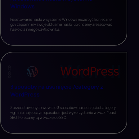
Windows
Resetowanie hasła w systemie Windows może być konieczne,
gdy zapomnimy swoje aktualne hasło lub chcemy zresetować
hasło dla innego użytkownika.
3 sposoby na usunięcie /category z
WordPress
Z przedstawionych we wisie 3 sposobów na usunięcie /category
wg mnie najlepszym sposobem jest wykorzystanie wtyczki Yoast
SEO. Polecamy tą wtyczkę do SEO.