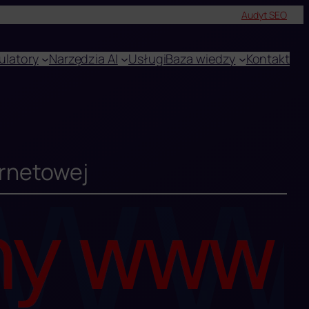
Audyt SEO
ulatory
Narzędzia AI
Usługi
Baza wiedzy
Kontakt
ternetowej