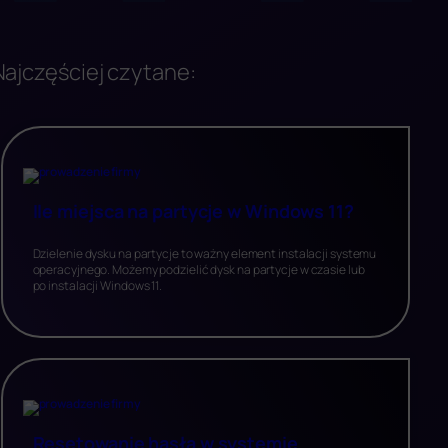
Najczęściej czytane:
Ile miejsca na partycje w Windows 11?
Dzielenie dysku na partycje to ważny element instalacji systemu
operacyjnego. Możemy podzielić dysk na partycje w czasie lub
po instalacji Windows 11.
Resetowanie hasła w systemie