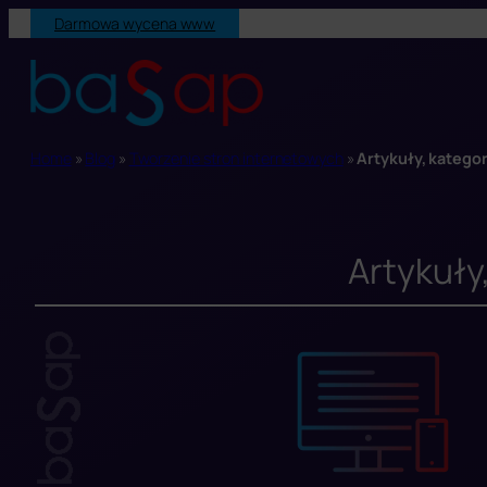
Przejdź
Darmowa wycena www
do
treści
Home
»
Blog
»
Tworzenie stron internetowych
»
Artykuły, kategor
Artykuły,